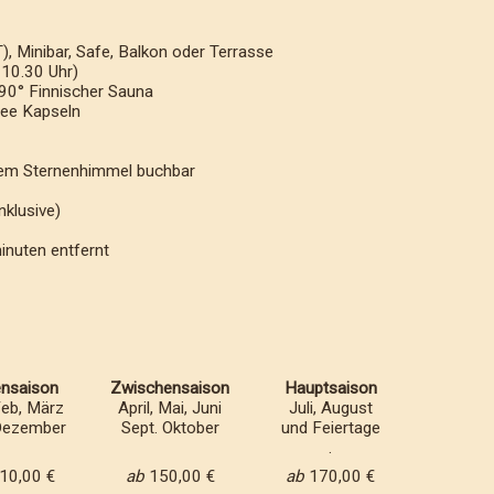
 Minibar, Safe, Balkon oder Terrasse
 10.30 Uhr)
90° Finnischer Sauna
ee Kapseln
em Sternenhimmel buchbar
klusive)
nuten entfernt
nsaison
Zwischensaison
Hauptsaison
Feb, März
April, Mai, Juni
Juli, August
Dezember
Sept. Oktober
und Feiertage
.
10,00 €
ab
150,00 €
ab
170,00 €