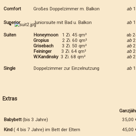
Comfort
Großes Doppelzimmer m. Balkon
ab
1
Superior
Juniorsuite mit Bad u. Balkon
ab
1
Suiten
Honeymoon
1 Zi. 45 qm²
ab 2
Gropius
2 Zi. 60 qm²
ab
2
Grisebach
3 Zi. 50 qm²
ab
2
Feininger
3 Zi. 64 qm²
ab
2
W.Kandinsky
3 Zi. 68 qm²
ab
2
Single
Doppelzimmer zur Einzelnutzung
ab
1
Extras
Ganzjähr
Babybett
(bis 3 Jahre)
35,00 
Kind
( 4 bis 7 Jahre) im Bett der Eltern
45,00 