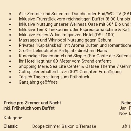
Alle Zimmer und Suiten mit Dusche oder Bad/WC, TV (SAT),
Inklusive Frühstück vom reichhaltigen Buffet (8.00 Uhr bis
Inklusive Nutzung unserer Wellness Oase mit 60° Bio und 
Inklusive Tee & Teekocher oder Espressomaschine & Kaff
Inklusive Freies W-lan im ganzen Hotel (DSL 100)
Massagen und Whirlpool Nutzung gegen Gebühr
Privates "Kapitänsbad" mit Aroma Düften und romantisch
Großer beleuchteter Parkplatz direkt am Haus
Kuschelige Bademäntel und Slipper (Für Gäste der Suiten in
Ihr Hotel liegt nur 60 Meter vom Strand entfernt
Shopping Meile, Sea Life Center & Ostsee Therme 7 Gehmi
Golfspieler erhalten bis zu 30% Greenfee Ermäßigung
Täglich Tageszeitung zum Frühstück
Ganzjährig geöffnet
Preise pro Zimmer und Nacht
Nebe
inkl. Frühstück vom Buffet
Jan, 
Nov. 
Kategorie
Classic
Doppelzimmer Balkon o.Terrasse
ab
1